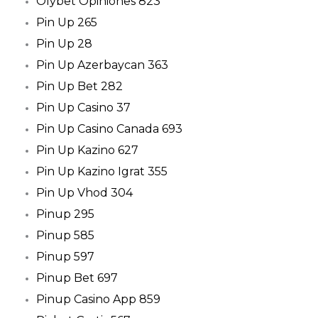
Olybet Opiniones 823
Pin Up 265
Pin Up 28
Pin Up Azerbaycan 363
Pin Up Bet 282
Pin Up Casino 37
Pin Up Casino Canada 693
Pin Up Kazino 627
Pin Up Kazino Igrat 355
Pin Up Vhod 304
Pinup 295
Pinup 585
Pinup 597
Pinup Bet 697
Pinup Casino App 859