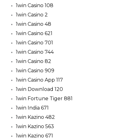
1win Casino 108
1win Casino 2
1win Casino 48
1win Casino 621
1win Casino 701
1win Casino 744
1win Casino 82
1win Casino 909
1win Casino App 117
1win Download 120
1win Fortune Tiger 881
1win India 671
1win Kazino 482
1win Kazino 563
1win Kazino 671