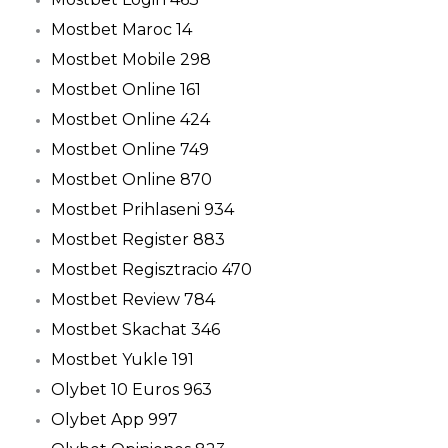
Mostbet Maroc 14
Mostbet Mobile 298
Mostbet Online 161
Mostbet Online 424
Mostbet Online 749
Mostbet Online 870
Mostbet Prihlaseni 934
Mostbet Register 883
Mostbet Regisztracio 470
Mostbet Review 784
Mostbet Skachat 346
Mostbet Yukle 191
Olybet 10 Euros 963
Olybet App 997