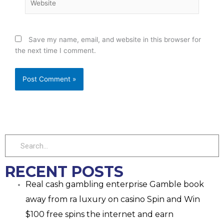
Save my name, email, and website in this browser for
the next time I comment.
RECENT POSTS
Real cash gambling enterprise Gamble book
away from ra luxury on casino Spin and Win
$100 free spins the internet and earn