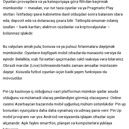
Oyunları provayderə və ya kateqoriyaya görə filtrdən keçirmək
mümkündür — məsələn, vur-tut təzə oyunlar və ya Pragmatic Play
slotları. İstifadəçi şəxsi kabinetinə daxil olduqdan sonra balansını idarə
edə, depozit edə və dolanacaq çıxara bilir. Tətbiqdə ümumən ödəniş
üsulları – bank kartları, elektron cüzdanlar və kriptovalyutalar –
bölünməz işləkdir.
Bu valyutanı əməli pula, bonusa və ya pulsuz fırlanmalara dəyişmək
mümkündür. Oyunların keyfiyyəti mobil cihazlarda masaüstü versiya ilə
eynidir. Beləliklə, icab fürsətləri qaçırmadan cəld reaksiya verə bilərsiniz.
Obrazli mərclər (Live) bölməsində hədis zamanı əmsallar müntəzəm
dəyişir. Xüsusilə futbol oyunları üçün bədii yayım funksiyası da
mövcuddur.
Pin Up kazinoya iç olduğunuz vaxt platformun mümkün qədər asudə
olduğunu və mütəmadi olaraq yeniləndiyini görmüş olacaqsınız. Online
casino Azerbaycan bazarında mobil uyğunluq mühüm üstünlükdür. Pin up
bonusları oyunçulara daha daha oynamaq və udmaq şansı verir. Pin Up
mobil proqramı var-yox Android versiyasında işləyən cihazlar üçün
əlçatandır. Apk faylını smartfon, planşet və kompüterlərə yükləyə