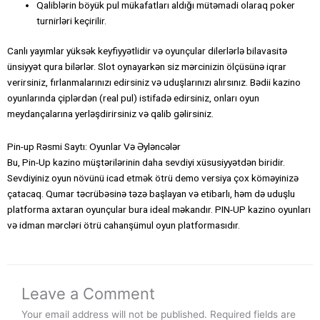
Qaliblərin böyük pul mükafatları aldığı mütəmadi olaraq poker
turnirləri keçirilir.
Canlı yayımlar yüksək keyfiyyətlidir və oyunçular dilerlərlə bilavasitə
ünsiyyət qura bilərlər. Slot oynayarkən siz mərcinizin ölçüsünə iqrar
verirsiniz, fırlanmalarınızı edirsiniz və uduşlarınızı alırsınız. Bədii kazino
oyunlarında çiplərdən (real pul) istifadə edirsiniz, onları oyun
meydançalarına yerləşdirirsiniz və qalib gəlirsiniz.
Pin-up Rəsmi Saytı: Oyunlar Və Əyləncələr
Bu, Pin-Up kazino müştərilərinin daha sevdiyi xüsusiyyətdən biridir.
Sevdiyiniz oyun növünü icad etmək ötrü demo versiya çox köməyinizə
çatacaq. Qumar təcrübəsinə təzə başlayan və etibarlı, həm də uduşlu
platforma axtaran oyunçular bura ideal məkandır. PIN-UP kazino oyunları
və idman mərcləri ötrü cahanşümul oyun platformasıdır.
Leave a Comment
Your email address will not be published.
Required fields are