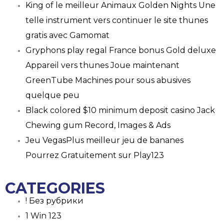
King of le meilleur Animaux Golden Nights Une
telle instrument vers continuer le site thunes
gratis avec Gamomat
Gryphons play regal France bonus Gold deluxe
Appareil vers thunes Joue maintenant
GreenTube Machines pour sous abusives
quelque peu
Black colored $10 minimum deposit casino Jack
Chewing gum Record, Images & Ads
Jeu VegasPlus meilleur jeu de bananes
Pourrez Gratuitement sur Play123
CATEGORIES
! Без рубрики
1 Win 123