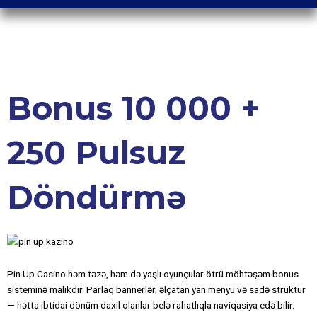
Bonus 10 000 +
250 Pulsuz
Döndürmə
Pin Up Casino həm təzə, həm də yaşlı oyunçular ötrü möhtəşəm bonus
sisteminə malikdir. Parlaq bannerlər, əlçatan yan menyu və sadə struktur
— hətta ibtidai dönüm daxil olanlar belə rahatlıqla naviqasiya edə bilir.