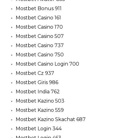
Mostbet Bonus 911
Mostbet Casino 161
Mostbet Casino 170
Mostbet Casino 507
Mostbet Casino 737
Mostbet Casino 750
Mostbet Casino Login 700
Mostbet Cz 937
Mostbet Giris 986
Mostbet India 762
Mostbet Kazino 503
Mostbet Kazino 559
Mostbet Kazino Skachat 687
Mostbet Login 344
Mostbet Login 463