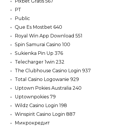
Pixbet Gratis 567
PT
Public
Que Es Mostbet 640
Royal Win App Download 551
Spin Samurai Casino 100
Sukienka Pin Up 376
Telecharger 1win 232
The Clubhouse Casino Login 937
Total Casino Logowanie 929
Uptown Pokies Australia 240
Uptownpokies 79
Wildz Casino Login 198
Winspirit Casino Login 887
Микрокредит