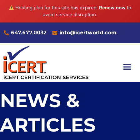
Skip
Hosting plan for this site has expired.
Renew now
to
to
avoid service disruption.
content
647.677.0032
info@icertworld.com
Me
NEWS &
ARTICLES