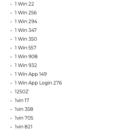
1 Win 22
1 Win 256
1 Win 294
1 Win 347
1 Win 350
1 Win 557
1 Win 908
1 Win 932
1 Win App 149
1 Win App Login 276
1250Z
1vin 17
1vin 358
1vin 705
1vin 821