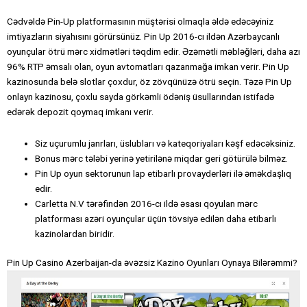
Cədvəldə Pin-Up platformasının müştərisi olmaqla əldə edəcəyiniz
imtiyazların siyahısını görürsünüz. Pin Up 2016-cı ildən Azərbaycanlı
oyunçular ötrü mərc xidmətləri təqdim edir. Əzəmətli məbləğləri, daha azı
96% RTP əmsalı olan, oyun avtomatları qazanmağa imkan verir. Pin Up
kazinosunda belə slotlar çoxdur, öz zövqünüzə ötrü seçin. Təzə Pin Up
onlayn kazinosu, çoxlu sayda görkəmli ödəniş üsullarından istifadə
edərək depozit qoymaq imkanı verir.
Siz uçurumlu janrları, üslubları və kateqoriyaları kəşf edəcəksiniz.
Bonus mərc tələbi yerinə yetirilənə miqdar geri götürülə bilməz.
Pin Up oyun sektorunun lap etibarlı provayderləri ilə əməkdaşlıq
edir.
Carletta N.V tərəfindən 2016-cı ildə əsası qoyulan mərc
platforması azəri oyunçular üçün tövsiyə edilən daha etibarlı
kazinolardan biridir.
Pin Up Casino Azerbaijan-da əvəzsiz Kazino Oyunları Oynaya Bilərəmmi?