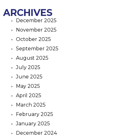
ARCHIVES
December 2025
November 2025
October 2025
September 2025
August 2025
July 2025
June 2025
May 2025
April 2025
March 2025
February 2025
January 2025
December 2024