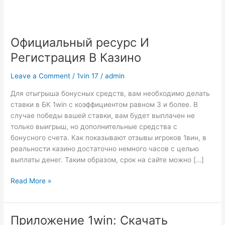
Официальный ресурс И
Официальный
ресурс
Регистрация В Казино
И
Регистрация
Leave a Comment
/
1vin 17
/
admin
В
Для отыгрыша бонусных средств, вам необходимо делать
Казино
ставки в БК 1win с коэффициентом равном 3 и более. В
случае победы вашей ставки, вам будет выплачен не
только выигрыш, но дополнительные средства с
бонусного счета. Как показывают отзывы игроков 1вин, в
реальности казино достаточно немного часов с целью
выплаты денег. Таким образом, срок на сайте можно […]
Read More »
Приложение 1win: Скачать
Приложение