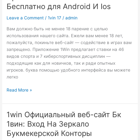
1win:
Бесплатно для Android И Ios
Скачать
Бесплатно
Leave a Comment
/
1vin 17
/
admin
для
Вам должно быть не менее 18 парение с целью
Android
использования нашего сайта. Ежели вам менее 18 лет,
И
пожалуйста, покиньте веб-сайт — содействие в играх вам
Ios
запрещено. Приложение 1Win предлагает ставки на 46
видов спорта и 7 киберспортивных дисциплин —
подходящие как для новичков, так и ради опытных
игроков. буква помощью удобного интерфейса вы можете
легко
Read More »
1win Официальный веб-сайт Бк
1win
Официальный
1вин: Вход На Зеркало
веб-
Букмекерской Конторы
сайт