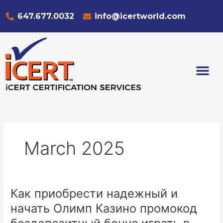
Skip
647.677.0032
info@icertworld.com
to
content
Me
March 2025
Как приобрести надежный и
Как
приобрести
начать Олимп Казино промокод
надежный