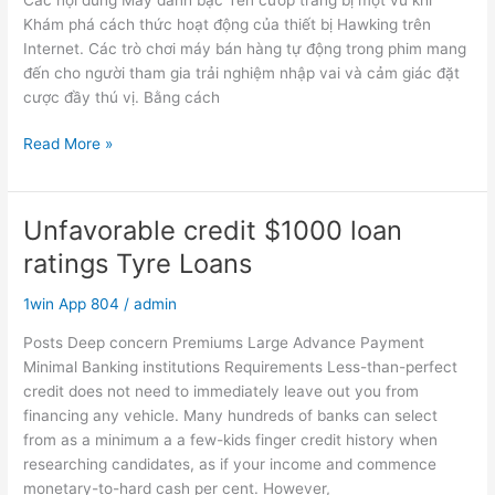
hướng
Khám phá cách thức hoạt động của thiết bị Hawking trên
dẫn
Internet. Các trò chơi máy bán hàng tự động trong phim mang
về
đến cho người tham gia trải nghiệm nhập vai và cảm giác đặt
bán
cược đầy thú vị. Bằng cách
hàng
rong
Read More »
đầy
thú
vị.
Unfavorable credit $1000 loan
Unfavorable
credit
ratings Tyre Loans
$1000
loan
1win App 804
/
admin
ratings
Posts Deep concern Premiums Large Advance Payment
Tyre
Minimal Banking institutions Requirements Less-than-perfect
Loans
credit does not need to immediately leave out you from
financing any vehicle. Many hundreds of banks can select
from as a minimum a a few-kids finger credit history when
researching candidates, as if your income and commence
monetary-to-hard cash per cent. However,