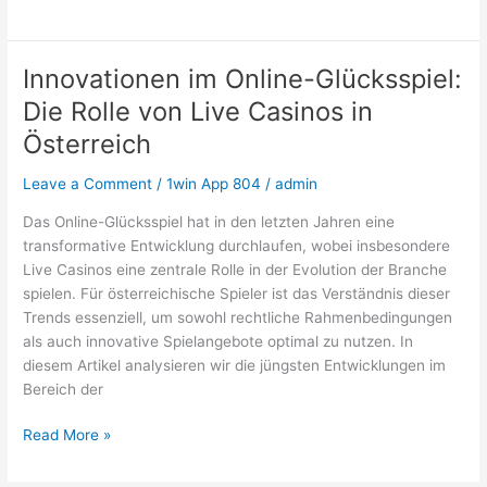
Innovationen im Online-Glücksspiel:
Innovationen
im
Die Rolle von Live Casinos in
Online-
Österreich
Glücksspiel:
Die
Leave a Comment
/
1win App 804
/
admin
Rolle
von
Das Online-Glücksspiel hat in den letzten Jahren eine
Live
transformative Entwicklung durchlaufen, wobei insbesondere
Casinos
Live Casinos eine zentrale Rolle in der Evolution der Branche
in
spielen. Für österreichische Spieler ist das Verständnis dieser
Österreich
Trends essenziell, um sowohl rechtliche Rahmenbedingungen
als auch innovative Spielangebote optimal zu nutzen. In
diesem Artikel analysieren wir die jüngsten Entwicklungen im
Bereich der
Read More »