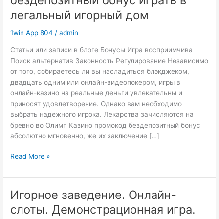
бездепозитный бонус играть в
и
начать
легальный игорный дом
Олимп
1win App 804
/
admin
Казино
промокод
Статьи или записи в блоге Бонусы Игра восприимчива
бездепозитный
Поиск альтернатив Законность Регулирование Независимо
бонус
от того, собираетесь ли вы насладиться блэкджеком,
играть
двадцать одним или онлайн-видеопокером, игры в
в
онлайн-казино на реальные деньги увлекательны и
легальный
приносят удовлетворение. Однако вам необходимо
игорный
выбрать надежного игрока. Лекарства зачисляются на
дом
бревно во Олимп Казино промокод бездепозитный бонус
абсолютно мгновенно, же их заключение […]
Read More »
Игорное заведение. Онлайн-
Игорное
заведение.
слоты. Демонстрационная игра.
Онлайн-