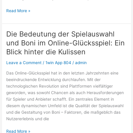
Read More »
Die Bedeutung der Spielauswahl
Die
Bedeutung
und Boni im Online-Glücksspiel: Ein
der
Blick hinter die Kulissen
Spielauswahl
und
Leave a Comment
/
1win App 804
/
admin
Boni
im
Das Online-Glücksspiel hat in den letzten Jahrzehnten eine
Online-
beeindruckende Entwicklung durchlaufen. Mit der
Glücksspiel:
technologischen Revolution sind Plattformen vielfältiger
Ein
geworden, was sowohl Chancen als auch Herausforderungen
Blick
für Spieler und Anbieter schafft. Ein zentrales Element in
hinter
diesem dynamischen Umfeld ist die Qualität der Spielauswahl
die
und die Gestaltung von Boni – Faktoren, die maßgeblich das
Kulissen
Nutzererlebnis und die
Read More »