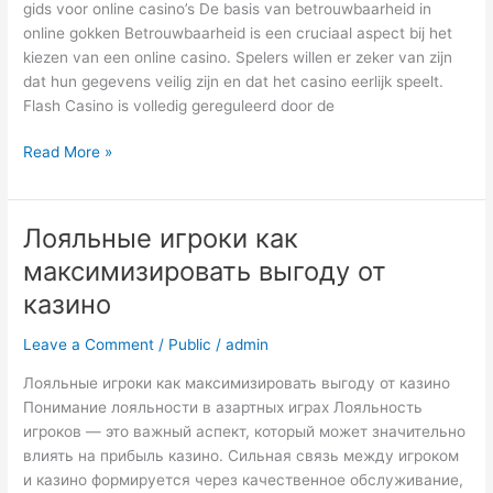
essentiële
gids voor online casino’s De basis van betrouwbaarheid in
gids
online gokken Betrouwbaarheid is een cruciaal aspect bij het
voor
kiezen van een online casino. Spelers willen er zeker van zijn
online
dat hun gegevens veilig zijn en dat het casino eerlijk speelt.
casino’s
Flash Casino is volledig gereguleerd door de
Read More »
Лояльные игроки как
Лояльные
игроки
максимизировать выгоду от
как
казино
максимизировать
выгоду
Leave a Comment
/
Public
/
admin
от
казино
Лояльные игроки как максимизировать выгоду от казино
Понимание лояльности в азартных играх Лояльность
игроков — это важный аспект, который может значительно
влиять на прибыль казино. Сильная связь между игроком
и казино формируется через качественное обслуживание,