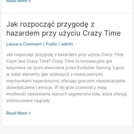
Read More »
Jak rozpocząć przygodę z
Jak
rozpocząć
hazardem przy użyciu Crazy Time
przygodę
z
Leave a Comment
/
Public
/
admin
hazardem
Jak rozpocząć przygodę z hazardem przy użyciu Crazy Time
przy
Czym jest Crazy Time? Crazy Time to innowacyjna gra
użyciu
kasynowa na żywo stworzona przez Evolution Gaming. Łączy
Crazy
w sobie elementy gier stołowych z nowoczesnymi
Time
mechanikami hazardowymi, oferując graczom niepowtarzalne
doświadczenia i emocje. W tej grze uczestnicy mają
możliwość obstawiania różnych segmentów koła, które oferują
zróżnicowane nagrody
Read More »