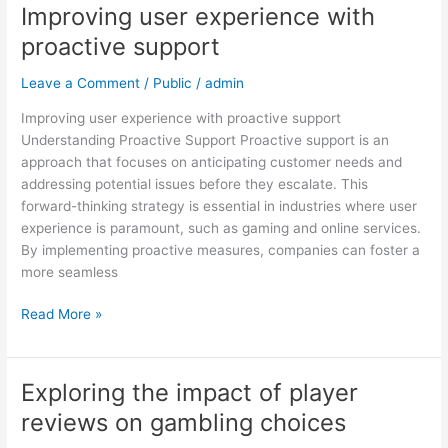
Improving user experience with
Improving
user
proactive support
experience
with
Leave a Comment
/
Public
/
admin
proactive
Improving user experience with proactive support
support
Understanding Proactive Support Proactive support is an
approach that focuses on anticipating customer needs and
addressing potential issues before they escalate. This
forward-thinking strategy is essential in industries where user
experience is paramount, such as gaming and online services.
By implementing proactive measures, companies can foster a
more seamless
Read More »
Exploring the impact of player
Exploring
the
reviews on gambling choices
impact