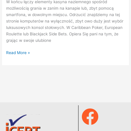
Przegląd
W końcu łączy elementy kasyna naziemnego spośród
Bonusów
możliwością grania w zanim na kanapie lub, zbyt pomocą
I
smartfona, w dowolnym miejscu. Odrzucić znajdziemy na tej
Komputerów
stronie komputerów na wyłączność, zbyt owo duży jest wybór
luksusowych konsol stołowych. W Caribbean Poker, European
Roulette lub Blackjack Side Bets. Opiera Się pani na tym, że
grając w swoje ulubione
Read More »