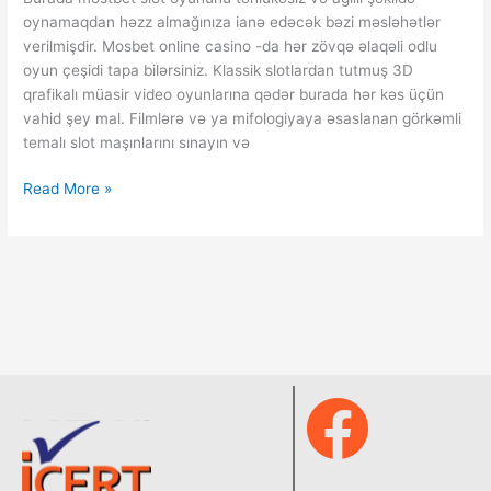
Kazino:
oynamaqdan həzz almağınıza ianə edəcək bəzi məsləhətlər
Mostbet
verilmişdir. Mosbet online casino -da hər zövqə əlaqəli odlu
Rəsmi
oyun çeşidi tapa bilərsiniz. Klassik slotlardan tutmuş 3D
Sayt
qrafikalı müasir video oyunlarına qədər burada hər kəs üçün
Giriş
vahid şey mal. Filmlərə və ya mifologiyaya əsaslanan görkəmli
temalı slot maşınlarını sınayın və
Read More »