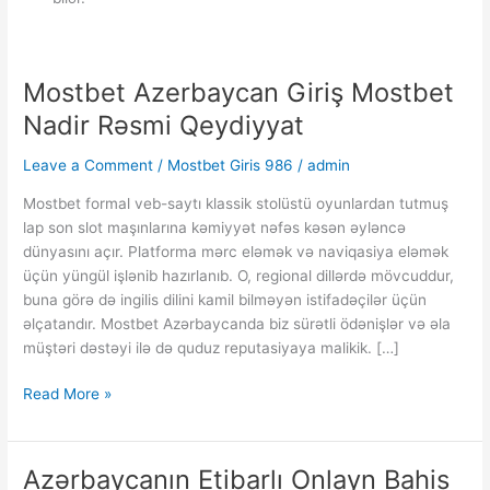
Mostbet Azerbaycan Giriş Mostbet
Mostbet
Azerbaycan
Nadir Rəsmi Qeydiyyat
Giriş
Mostbet
Leave a Comment
/
Mostbet Giris 986
/
admin
Nadir
Mostbet formal veb-saytı klassik stolüstü oyunlardan tutmuş
Rəsmi
lap son slot maşınlarına kəmiyyət nəfəs kəsən əyləncə
Qeydiyyat
dünyasını açır. Platforma mərc eləmək və naviqasiya eləmək
üçün yüngül işlənib hazırlanıb. O, regional dillərdə mövcuddur,
buna görə də ingilis dilini kamil bilməyən istifadəçilər üçün
əlçatandır. Mostbet Azərbaycanda biz sürətli ödənişlər və əla
müştəri dəstəyi ilə də quduz reputasiyaya malikik. […]
Read More »
Azərbaycanın Etibarlı Onlayn Bahis
Azərbaycanın