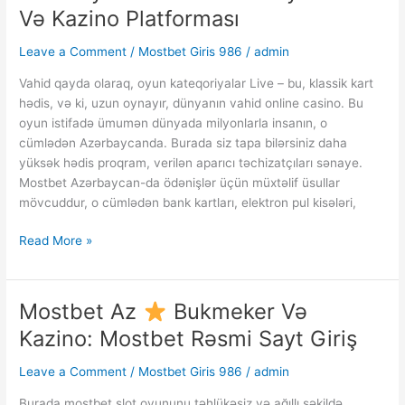
Etibarlı
Və Kazino Platforması
Onlayn
Bahis
Leave a Comment
/
Mostbet Giris 986
/
admin
Və
Vahid qayda olaraq, oyun kateqoriyalar Live – bu, klassik kart
Kazino
hədis, və ki, uzun oynayır, dünyanın vahid online casino. Bu
Platforması
oyun istifadə ümumən dünyada milyonlarla insanın, o
cümlədən Azərbaycanda. Burada siz tapa bilərsiniz daha
yüksək hədis proqram, verilən aparıcı təchizatçıları sənaye.
Mostbet Azərbaycan-da ödənişlər üçün müxtəlif üsullar
mövcuddur, o cümlədən bank kartları, elektron pul kisələri,
Read More »
Mostbet Az
Bukmeker Və
Mostbet
Az
Kazino: Mostbet Rəsmi Sayt Giriş
Bukmeker
Leave a Comment
/
Mostbet Giris 986
/
admin
Və
Burada mostbet slot oyununu təhlükəsiz və ağıllı şəkildə