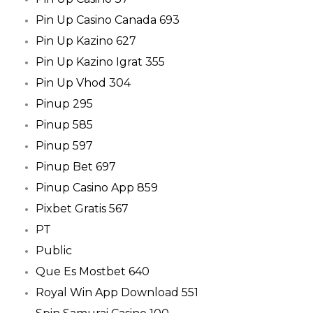
Pin Up Casino Canada 693
Pin Up Kazino 627
Pin Up Kazino Igrat 355
Pin Up Vhod 304
Pinup 295
Pinup 585
Pinup 597
Pinup Bet 697
Pinup Casino App 859
Pixbet Gratis 567
PT
Public
Que Es Mostbet 640
Royal Win App Download 551