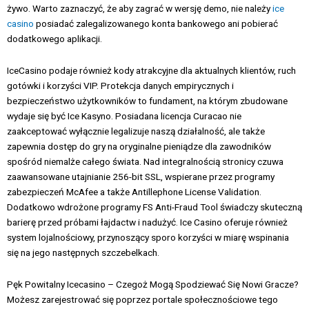
żywo. Warto zaznaczyć, że aby zagrać w wersję demo, nie należy
ice
casino
posiadać zalegalizowanego konta bankowego ani pobierać
dodatkowego aplikacji.
IceCasino podaje również kody atrakcyjne dla aktualnych klientów, ruch
gotówki i korzyści VIP. Protekcja danych empirycznych i
bezpieczeństwo użytkowników to fundament, na którym zbudowane
wydaje się być Ice Kasyno. Posiadana licencja Curacao nie
zaakceptować wyłącznie legalizuje naszą działalność, ale także
zapewnia dostęp do gry na oryginalne pieniądze dla zawodników
spośród niemalże całego świata. Nad integralnością stronicy czuwa
zaawansowane utajnianie 256-bit SSL, wspierane przez programy
zabezpieczeń McAfee a także Antillephone License Validation.
Dodatkowo wdrożone programy FS Anti-Fraud Tool świadczy skuteczną
barierę przed próbami łajdactw i nadużyć. Ice Casino oferuje również
system lojalnościowy, przynoszący sporo korzyści w miarę wspinania
się na jego następnych szczebelkach.
Pęk Powitalny Icecasino – Czegoż Mogą Spodziewać Się Nowi Gracze?
Możesz zarejestrować się poprzez portale społecznościowe tego