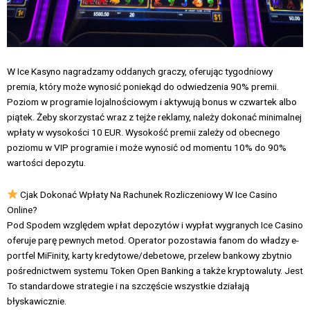
W Ice Kasyno nagradzamy oddanych graczy, oferując tygodniowy
premia, który może wynosić poniekąd do odwiedzenia 90% premii.
Poziom w programie lojalnościowym i aktywują bonus w czwartek albo
piątek. Żeby skorzystać wraz z tejże reklamy, należy dokonać minimalnej
wpłaty w wysokości 10 EUR. Wysokość premii zależy od obecnego
poziomu w VIP programie i może wynosić od momentu 10% do 90%
wartości depozytu.
Cjak Dokonać Wpłaty Na Rachunek Rozliczeniowy W Ice Casino
Online?
Pod Spodem względem wpłat depozytów i wypłat wygranych Ice Casino
oferuje parę pewnych metod. Operator pozostawia fanom do władzy e-
portfel MiFinity, karty kredytowe/debetowe, przelew bankowy zbytnio
pośrednictwem systemu Token Open Banking a także kryptowaluty. Jest
To standardowe strategie i na szczęście wszystkie działają
błyskawicznie.