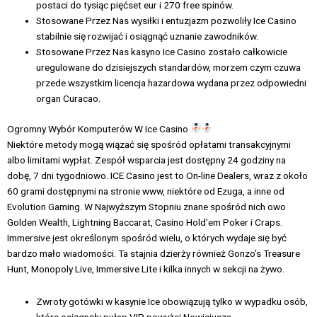
postaci do tysiąc pięćset eur i 270 free spinów.
Stosowane Przez Nas wysiłki i entuzjazm pozwoliły Ice Casino
stabilnie się rozwijać i osiągnąć uznanie zawodników.
Stosowane Przez Nas kasyno Ice Casino zostało całkowicie
uregulowane do dzisiejszych standardów, morzem czym czuwa
przede wszystkim licencja hazardowa wydana przez odpowiedni
organ Curacao.
Ogromny Wybór Komputerów W Ice Casino
Niektóre metody mogą wiązać się spośród opłatami transakcyjnymi
albo limitami wypłat. Zespół wsparcia jest dostępny 24 godziny na
dobę, 7 dni tygodniowo. ICE Casino jest to On-line Dealers, wraz z około
60 grami dostępnymi na stronie www, niektóre od Ezuga, a inne od
Evolution Gaming. W Najwyższym Stopniu znane spośród nich owo
Golden Wealth, Lightning Baccarat, Casino Hold’em Poker i Craps.
Immersive jest określonym spośród wielu, o których wydaje się być
bardzo mało wiadomości. Ta stajnia dzierży również Gonzo’s Treasure
Hunt, Monopoly Live, Immersive Lite i kilka innych w sekcji na żywo.
Zwroty gotówki w kasynie Ice obowiązują tylko w wypadku osób,
które osiągnęły pułap VIP powyżej Nowicjusza.