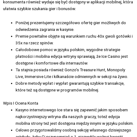
konsumenta również wydaje się być dostępny w aplikacji mobilnej, która
ułatwia szybkie szukania gier i bonusów.
Poniżej prezentujemy szczegółowo ofertę gier możliwych do
odwiedzenia zagrania w kasynie.
Premie powitalne objęte są warunkiem ruchu 40x gwoli gotówki i
35x na rzecz spinów.
Całodobowe pomoc w języku polskim, wygodne strategie
płatności i mobilna edycja witryny sprawiają, że Ice Casino jest
dostępne i komfortowe dla internautów.
Ta stajnia posiada również Gonzo’s Treasure Hunt, Monopoly
Live, Immersive Lite i kilkanaście odmiennych w sekcji na żywo.
Dobre metody wpłat i wypłat gwarantują szybkie transakcje,
które też są dostępne w programów mobilnej.
Wpis I Ocena Konta
Kasyno internetowego Ice stara się zapewnić jakim sposobem
najkorzystniejszy witryna dla naszych graczy, toteż edycja
mobilna strony też jest dostępna między innymi w języku polskim.
Celowo przygotowaliśmy osobną sekcję własnego dzisiejszego
artykułu, żeby Ci przypomnieć o 1, niezwykle ważnej kwestii.