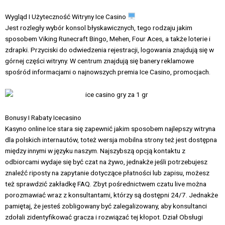
Wygląd I Użyteczność Witryny Ice Casino
Jest rozległy wybór konsol błyskawicznych, tego rodzaju jakim
sposobem Viking Runecraft Bingo, Mehen, Four Aces, a także loterie i
zdrapki. Przyciski do odwiedzenia rejestracji, logowania znajdują się w
górnej części witryny. W centrum znajdują się banery reklamowe
spośród informacjami o najnowszych premia Ice Casino, promocjach.
Bonusy I Rabaty Icecasino
Kasyno online Ice stara się zapewnić jakim sposobem najlepszy witryna
dla polskich internautów, toteż wersja mobilna strony też jest dostępna
między innymi w języku naszym. Najszybszą opcją kontaktu z
odbiorcami wydaje się być czat na żywo, jednakże jeśli potrzebujesz
znaleźć riposty na zapytanie dotyczące płatności lub zapisu, możesz
też sprawdzić zakładkę FAQ. Zbyt pośrednictwem czatu live można
porozmawiać wraz z konsultantami, którzy są dostępni 24/7. Jednakże
pamiętaj, że jesteś zobligowany być zalegalizowany, aby konsultanci
zdołali zidentyfikować gracza i rozwiązać tej kłopot. Dział Obsługi