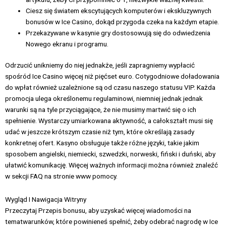
Ciesz się światem ekscytujących komputerów i ekskluzywnych
bonusów w Ice Casino, dokąd przygoda czeka na każdym etapie.
Przekazywane w kasynie gry dostosowują się do odwiedzenia
Nowego ekranu i programu.
Odrzucić unikniemy do niej jednakże, jeśli zapragniemy wypłacić
spośród Ice Casino więcej niż pięćset euro. Cotygodniowe doładowania
do wpłat również uzależnione są od czasu naszego statusu VIP. Każda
promocja ulega określonemu regulaminowi, niemniej jednak jednak
warunki są na tyle przyciągające, że nie musimy martwić się o ich
spełnienie. Wystarczy umiarkowana aktywność, a całokształt musi się
udać w jeszcze krótszym czasie niż tym, które określają zasady
konkretnej ofert. Kasyno obsługuje także różne języki, takie jakim
sposobem angielski, niemiecki, szwedzki, norweski, fiński i duński, aby
ułatwić komunikację. Więcej ważnych informacji można również znaleźć
w sekcji FAQ na stronie www pomocy.
Wygląd I Nawigacja Witryny
Przeczytaj Przepis bonusu, aby uzyskać więcej wiadomości na
tematwarunków, które powinieneś spełnić, żeby odebrać nagrodę w Ice