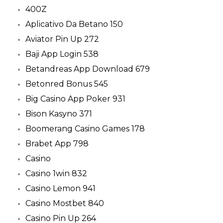
400Z
Aplicativo Da Betano 150
Aviator Pin Up 272
Baji App Login 538
Betandreas App Download 679
Betonred Bonus 545
Big Casino App Poker 931
Bison Kasyno 371
Boomerang Casino Games 178
Brabet App 798
Casino
Casino 1win 832
Casino Lemon 941
Casino Mostbet 840
Casino Pin Up 264