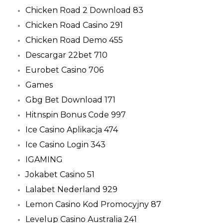
Chicken Road 2 Download 83
Chicken Road Casino 291
Chicken Road Demo 455
Descargar 22bet 710
Eurobet Casino 706
Games
Gbg Bet Download 171
Hitnspin Bonus Code 997
Ice Casino Aplikacja 474
Ice Casino Login 343
IGAMING
Jokabet Casino 51
Lalabet Nederland 929
Lemon Casino Kod Promocyjny 87
Levelup Casino Australia 241