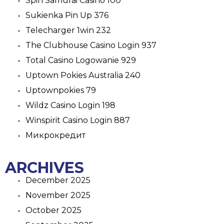
Spin Samurai Casino 100
Sukienka Pin Up 376
Telecharger 1win 232
The Clubhouse Casino Login 937
Total Casino Logowanie 929
Uptown Pokies Australia 240
Uptownpokies 79
Wildz Casino Login 198
Winspirit Casino Login 887
Микрокредит
ARCHIVES
December 2025
November 2025
October 2025