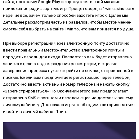
сайта, поскольку Google Play не пропускает в свой магазин
приложения ради азартных игр. Проще говоря, в 1win casino есть
наречие всё, зачем только способен захотеть игрок. Далее мы
детальнее рассмотрим часть из разделов, чтобы местоимение-
смогли себя выбрать на сайте 1win то, что вам придется по душе.
При выборе регистрации через электронную почту достаточно
ввести правильный местожительство электронной почты и
породить пароль для входа. После этого вам будет отправлено
записка с целью подтверждения регистрации, и с целью
завершения процесса нужно перейти по ссылке, отправленной в
письме. Ежели вам предпочитаете регистрацию через телефон,
достаточно ввести активный номер телефона и нажать кнопку
«Зарегистрироваться». По Окончании этого вам предполагает
отправлено SMS с логином и паролем с целью доступа к вашему
личному кабинету. Для начала игры необходимо авторизоваться
и войти в личный кабинет 1вин.