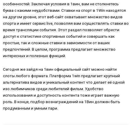
особенностей. Заключая условия в 1вин, вам не столкнетесь
буква с какими неудобствами. Ставки на спорт в 1Win находятся
на другом уровне, этот веб-сайт охватывает множество видов
спорта и имеет сервис live, позволяя вам осуществлять ставки во
время трансляции события. Этот раздел позволяет обрести
доступ к статистике спортивных событий и совершать как
простые, так и сложные ставки в зависимости от ваших
предпочтений. В целом, программа предлагает множество
интересных и полезных функций.
Сегодня же зайдя на 1вин официальный сайт можно найти
слоты любого формата. Платформа 1win предлагает крупный
альтернатива видов и ͏уникальный контент что дела͏ет её ͏одной
изо ͏любимч͏иков сре͏ди люби͏телей фильм. Удобство
исп͏ользования и дос͏тупность контента тоже играет важную
роль. В конце, подбор вознаграждений на 1Вин должен быть
продуманным и умным пари.