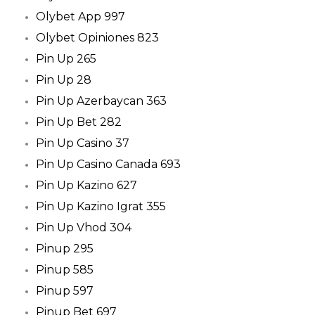
Olybet App 997
Olybet Opiniones 823
Pin Up 265
Pin Up 28
Pin Up Azerbaycan 363
Pin Up Bet 282
Pin Up Casino 37
Pin Up Casino Canada 693
Pin Up Kazino 627
Pin Up Kazino Igrat 355
Pin Up Vhod 304
Pinup 295
Pinup 585
Pinup 597
Pinup Bet 697