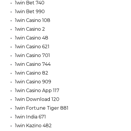
1win Bet 740
1win Bet 990
1win Casino 108
1win Casino 2
1win Casino 48
1win Casino 621
1win Casino 701
1win Casino 744
1win Casino 82
1win Casino 909
1win Casino App 117
1win Download 120
1win Fortune Tiger 881
1win India 671
1win Kazino 482