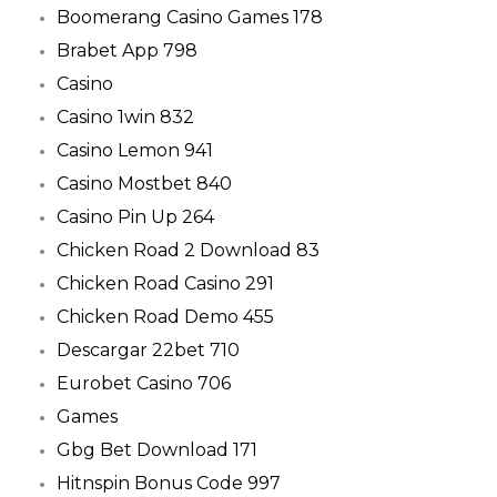
Boomerang Casino Games 178
Brabet App 798
Casino
Casino 1win 832
Casino Lemon 941
Casino Mostbet 840
Casino Pin Up 264
Chicken Road 2 Download 83
Chicken Road Casino 291
Chicken Road Demo 455
Descargar 22bet 710
Eurobet Casino 706
Games
Gbg Bet Download 171
Hitnspin Bonus Code 997