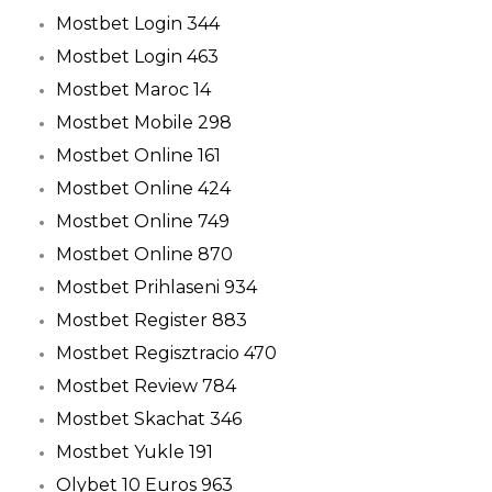
Mostbet Login 344
Mostbet Login 463
Mostbet Maroc 14
Mostbet Mobile 298
Mostbet Online 161
Mostbet Online 424
Mostbet Online 749
Mostbet Online 870
Mostbet Prihlaseni 934
Mostbet Register 883
Mostbet Regisztracio 470
Mostbet Review 784
Mostbet Skachat 346
Mostbet Yukle 191
Olybet 10 Euros 963