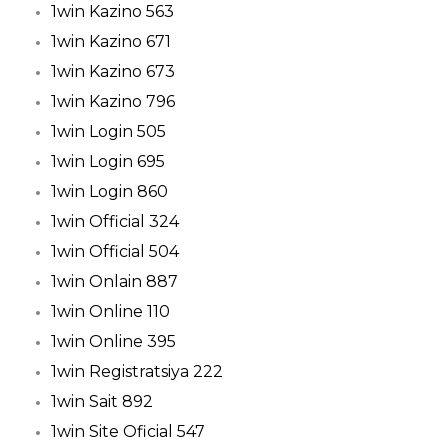
1win Kazino 563
1win Kazino 671
1win Kazino 673
1win Kazino 796
1win Login 505
1win Login 695
1win Login 860
1win Official 324
1win Official 504
1win Onlain 887
1win Online 110
1win Online 395
1win Registratsiya 222
1win Sait 892
1win Site Oficial 547