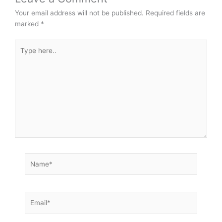
Your email address will not be published.
Required fields are
marked
*
Type
here..
Name*
Email*