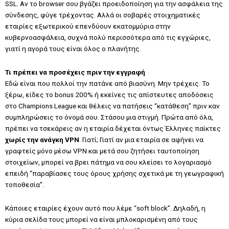
SSL. Αν το browser σου βγάζει προειδοποίηση για την ασφάλεια της
σύνδεσης, φύγε τρέχοντας. Αλλά οι σοβαρές στοιχηματικές
εταιρίες εξωτερικού επενδύουν εκατομμύρια στην
κυβερνοασφάλεια, συχνά πολύ περισσότερα από τις εγχώριες,
γιατί η αγορά τους είναι όλος ο πλανήτης.
Τι πρέπει να προσέχεις πριν την εγγραφή
Εδώ είναι που πολλοί την πατάνε από βιασύνη. Μην τρέχεις. Το
ξέρω, είδες το bonus 200% ή εκείνες τις απίστευτες αποδόσεις
στο Champions League και θέλεις να πατήσεις “κατάθεση” πριν καν
συμπληρώσεις το όνομά σου. Στάσου μια στιγμή. Πρώτα από όλα,
πρέπει να τσεκάρεις αν η εταιρία δέχεται όντως Έλληνες παίκτες
χωρίς την ανάγκη VPN
. Γιατί; Γιατί αν μια εταιρία σε αφήνει να
γραφτείς μόνο μέσω VPN και μετά σου ζητήσει ταυτοποίηση
στοιχείων, μπορεί να βρει πάτημα να σου κλείσει το λογαριασμό
επειδή “παραβίασες τους όρους χρήσης σχετικά με τη γεωγραφική
τοποθεσία”.
Κάποιες εταιρίες έχουν αυτό που λέμε “soft block”. Δηλαδή, η
κύρια σελίδα τους μπορεί να είναι μπλοκαρισμένη από τους