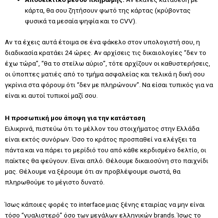
κάρτα, θα σου ζητήσουν φωτό της κάρτας (κρύβοντας
φυσικά τα μεσαία ψηφία και το CVV).
Αν τα έχεις αυτά έτοιμα σε ένα φάκελο στον υπολογιστή σου, η
διαδικασία κρατάει 24 ώρες. Αν αρχίσεις τις δικαιολογίες “δεν το
έχω τώρα”, “θα το στείλω αύριο”, τότε αρχίζουν οι καθυστερήσεις,
οι ύποπτες ματιές από το τμήμα ασφαλείας και τελικά η δική σου
γκρίνια στα φόρουμ ότι “δεν με πληρώνουν”. Να είσαι τυπικός για να
είναι κι αυτοί τυπικοί μαζί σου.
Η προσωπική μου άποψη για την κατάσταση
Ειλικρινά, πιστεύω ότι το μέλλον του στοιχήματος στην Ελλάδα
είναι εκτός συνόρων. Όσο το κράτος προσπαθεί να ελέγξει τα
πάντα και να πάρει το μερίδιό του από κάθε κερδισμένο δελτίο, οι
παίκτες θα φεύγουν. Είναι απλό. Θέλουμε δικαιοσύνη στο παιχνίδι
μας. Θέλουμε να ξέρουμε ότι αν προβλέψουμε σωστά, θα
πληρωθούμε το μέγιστο δυνατό.
Ίσως κάποιες φορές το interface μιας ξένης εταιρίας να μην είναι
τόσο “γυαλιστερό” όσο των μεγάλων ελληνικών brands. Ίσως το