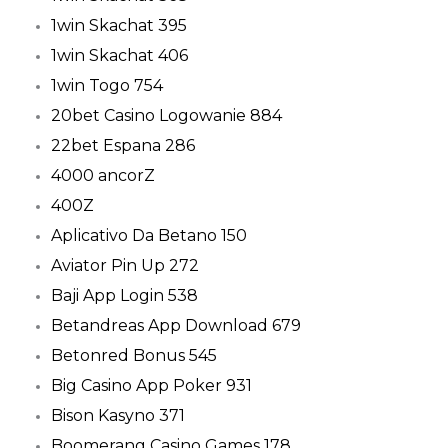
1win Skachat 395
1win Skachat 406
1win Togo 754
20bet Casino Logowanie 884
22bet Espana 286
4000 ancorZ
400Z
Aplicativo Da Betano 150
Aviator Pin Up 272
Baji App Login 538
Betandreas App Download 679
Betonred Bonus 545
Big Casino App Poker 931
Bison Kasyno 371
Boomerang Casino Games 178