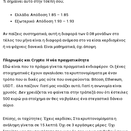
Τι σημαίνει αυτό στην τσέπη σου;
Ελλάδα: Απόδοση 1.85 – 1.85
Εξωτερικό: Απόδοση 1.93 – 1.93
Αν παίζεις συστηματικά, αυτή η διαφορά των 0.08 μονάδων στο
τέλος του μήνα είναι η διαφορά ανάμεσα στο να είσαι κερδισμένος
ή να ψάχνεις δανεικά. Είναι μαθηματικά, όχι άποψη.
Πληρωμές και Crypto: Η νέα πραγματικότητα
Εδώ είναι που το πράγμα γίνεται πραγματικά ενδιαφέρον. Οι ξένες
στοιχηματικές έχουν αγκαλιάσει τα κρυπτονομίσματα με έναν
τρόπο που οι δικές μας ούτε που ονειρεύονται. Bitcoin, Ethereum,
USDT… όλα παίζουν. Γιατί μας νοιάζει αυτό; Γιατί η ανωνυμία είναι
χρυσός. Δεν χρειάζεται να φαίνεται στην τράπεζά σου ότι έστειλες
500 ευρώ για στοίχημα αν θες να βγάλεις ένα στεγαστικό δάνειο
αύριο.
Επίσης, οι ταχύτητες. Έχεις κερδίσει; Στα κρυπτονομίσματα η
ανάληψη γίνεται σε 15 λεπτά. Όχι σε 3 εργάσιμες μέρες. Όχι