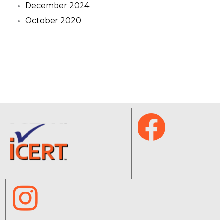
December 2024
October 2020