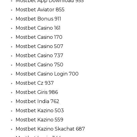
Mostbet App Download 955
Mostbet Aviator 855
Mostbet Bonus 911
Mostbet Casino 161
Mostbet Casino 170
Mostbet Casino 507
Mostbet Casino 737
Mostbet Casino 750
Mostbet Casino Login 700
Mostbet Cz 937
Mostbet Giris 986
Mostbet India 762
Mostbet Kazino 503
Mostbet Kazino 559
Mostbet Kazino Skachat 687