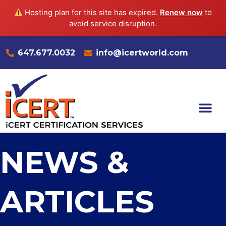
Skip
Hosting plan for this site has expired.
Renew now
to
to
avoid service disruption.
content
647.677.0032
info@icertworld.com
Me
NEWS &
ARTICLES