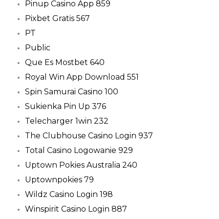
Pinup Casino App 859
Pixbet Gratis 567
PT
Public
Que Es Mostbet 640
Royal Win App Download 551
Spin Samurai Casino 100
Sukienka Pin Up 376
Telecharger 1win 232
The Clubhouse Casino Login 937
Total Casino Logowanie 929
Uptown Pokies Australia 240
Uptownpokies 79
Wildz Casino Login 198
Winspirit Casino Login 887