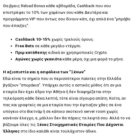
Θα βρεις Reload Bonus κάθε εβδομάδα, Cashback που σου
επιστρέφει το 10% των χαμένων σου κάθε Δευτέρα και
προγράμματα VIP που όντως σου δίνουν κάτι, όχι απλά ένα “μπράβο
που έπαιξες”.
Cashback 10-15%
χωρίς τρελούς όρους.
Free Bets
σε κάθε μεγάλο ντέρμπι.
Πριμ κατάθεσης
ειδικά αν χρησιμοποιείς Crypto.
Αγώνες χωρίς γκανιότα
κάθε μέρα, όχι μια φορά το μήνα.
Η αξιοπιστία και η ασφάλεια των “Ξένων”
Εδώ είναι το σημείο που οι περισσότεροι παίκτες στην Ελλάδα
βγάζουν “σπυράκια”. Υπάρχει αυτός ο αστικός μύθος ότι αν μια
εταιρία δεν έχει έδρα την Αθήνα ή δεν διαφημίζεται στην
τηλεόραση κάθε δέκα λεπτά, τότε είναι σίγουρα απάτη. Κοίτα, αν
πας και γραφτείς σε μια εταιρία που την έφτιαξαν χθες σε ένα
υπόγειο στο Βιετνάμ ή σε κάποιο σκοτεινό server room χωρίς
κανέναν έλεγχο, ε, μάλλον δεν θα πάρεις τα λεφτά σου. Αλλά το να
βάζουμε όλες τις
Ξένες Στοιχηματικές Εταιρίες Που Δέχονται
Έλληνες
στο ίδιο καλάθι είναι τουλάχιστον άδικο.