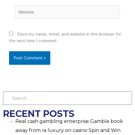
Website
Save my name, email, and website in this browser for
the next time I comment.
RECENT POSTS
Real cash gambling enterprise Gamble book
away from ra luxury on casino Spin and Win