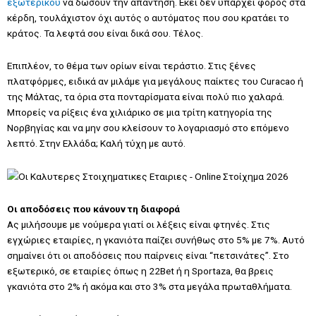
εξωτερικου
να δώσουν την απάντηση. Εκεί δεν υπάρχει φόρος στα
κέρδη, τουλάχιστον όχι αυτός ο αυτόματος που σου κρατάει το
κράτος. Τα λεφτά σου είναι δικά σου. Τέλος.
Επιπλέον, το θέμα των ορίων είναι τεράστιο. Στις ξένες
πλατφόρμες, ειδικά αν μιλάμε για μεγάλους παίκτες του Curacao ή
της Μάλτας, τα όρια στα πονταρίσματα είναι πολύ πιο χαλαρά.
Μπορείς να ρίξεις ένα χιλιάρικο σε μια τρίτη κατηγορία της
Νορβηγίας και να μην σου κλείσουν το λογαριασμό στο επόμενο
λεπτό. Στην Ελλάδα; Καλή τύχη με αυτό.
Οι αποδόσεις που κάνουν τη διαφορά
Ας μιλήσουμε με νούμερα γιατί οι λέξεις είναι φτηνές. Στις
εγχώριες εταιρίες, η γκανιότα παίζει συνήθως στο 5% με 7%. Αυτό
σημαίνει ότι οι αποδόσεις που παίρνεις είναι “πετσινάτες”. Στο
εξωτερικό, σε εταιρίες όπως η 22Bet ή η Sportaza, θα βρεις
γκανιότα στο 2% ή ακόμα και στο 3% στα μεγάλα πρωταθλήματα.