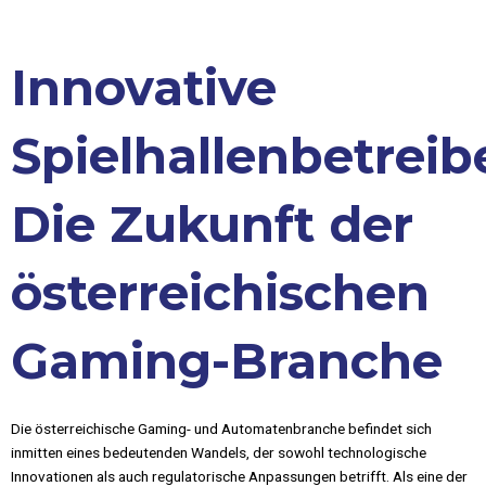
Innovative
Spielhallenbetreib
Die Zukunft der
österreichischen
Gaming-Branche
Die österreichische Gaming- und Automatenbranche befindet sich
inmitten eines bedeutenden Wandels, der sowohl technologische
Innovationen als auch regulatorische Anpassungen betrifft. Als eine der