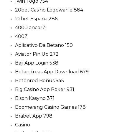
1win Togo 754
20bet Casino Logowanie 884
22bet Espana 286
4000 ancorZ
400Z
Aplicativo Da Betano 150
Aviator Pin Up 272
Baji App Login 538
Betandreas App Download 679
Betonred Bonus 545
Big Casino App Poker 931
Bison Kasyno 371
Boomerang Casino Games 178
Brabet App 798
Casino