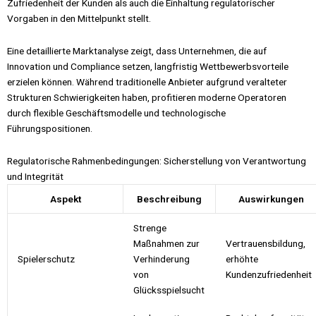
Zufriedenheit der Kunden als auch die Einhaltung regulatorischer
Vorgaben in den Mittelpunkt stellt.
Eine detaillierte Marktanalyse zeigt, dass Unternehmen, die auf
Innovation und Compliance setzen, langfristig Wettbewerbsvorteile
erzielen können. Während traditionelle Anbieter aufgrund veralteter
Strukturen Schwierigkeiten haben, profitieren moderne Operatoren
durch flexible Geschäftsmodelle und technologische
Führungspositionen.
Regulatorische Rahmenbedingungen: Sicherstellung von Verantwortung
und Integrität
Aspekt
Beschreibung
Auswirkungen
Strenge
Maßnahmen zur
Vertrauensbildung,
Spielerschutz
Verhinderung
erhöhte
von
Kundenzufriedenheit
Glücksspielsucht