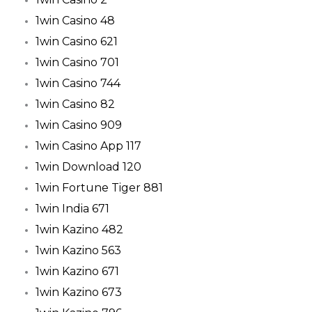
1win Casino 48
1win Casino 621
1win Casino 701
1win Casino 744
1win Casino 82
1win Casino 909
1win Casino App 117
1win Download 120
1win Fortune Tiger 881
1win India 671
1win Kazino 482
1win Kazino 563
1win Kazino 671
1win Kazino 673