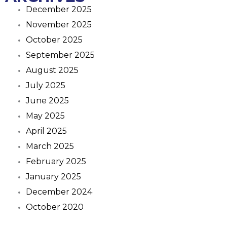
December 2025
November 2025
October 2025
September 2025
August 2025
July 2025
June 2025
May 2025
April 2025
March 2025
February 2025
January 2025
December 2024
October 2020