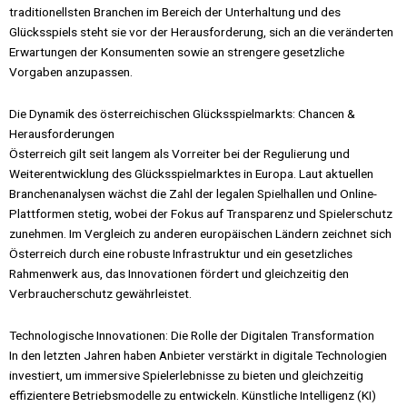
traditionellsten Branchen im Bereich der Unterhaltung und des
Glücksspiels steht sie vor der Herausforderung, sich an die veränderten
Erwartungen der Konsumenten sowie an strengere gesetzliche
Vorgaben anzupassen.
Die Dynamik des österreichischen Glücksspielmarkts: Chancen &
Herausforderungen
Österreich gilt seit langem als Vorreiter bei der Regulierung und
Weiterentwicklung des Glücksspielmarktes in Europa. Laut aktuellen
Branchenanalysen wächst die Zahl der legalen Spielhallen und Online-
Plattformen stetig, wobei der Fokus auf Transparenz und Spielerschutz
zunehmen. Im Vergleich zu anderen europäischen Ländern zeichnet sich
Österreich durch eine robuste Infrastruktur und ein gesetzliches
Rahmenwerk aus, das Innovationen fördert und gleichzeitig den
Verbraucherschutz gewährleistet.
Technologische Innovationen: Die Rolle der Digitalen Transformation
In den letzten Jahren haben Anbieter verstärkt in digitale Technologien
investiert, um immersive Spielerlebnisse zu bieten und gleichzeitig
effizientere Betriebsmodelle zu entwickeln. Künstliche Intelligenz (KI)