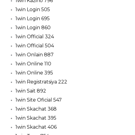
1win Kazino 796
1win Login 505
1win Login 695
1win Login 860
1win Official 324
1win Official 504
1win Onlain 887
1win Online 110
1win Online 395
1win Registratsiya 222
1win Sait 892
1win Site Oficial 547
1win Skachat 368
1win Skachat 395
1win Skachat 406