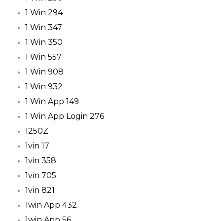
1 Win 294
1 Win 347
1 Win 350
1 Win 557
1 Win 908
1 Win 932
1 Win App 149
1 Win App Login 276
1250Z
1vin 17
1vin 358
1vin 705
1vin 821
1win App 432
1win App 56