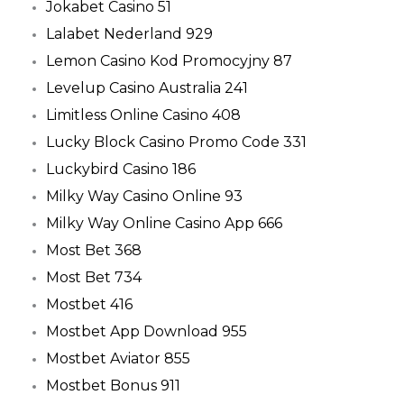
Jokabet Casino 51
Lalabet Nederland 929
Lemon Casino Kod Promocyjny 87
Levelup Casino Australia 241
Limitless Online Casino 408
Lucky Block Casino Promo Code 331
Luckybird Casino 186
Milky Way Casino Online 93
Milky Way Online Casino App 666
Most Bet 368
Most Bet 734
Mostbet 416
Mostbet App Download 955
Mostbet Aviator 855
Mostbet Bonus 911