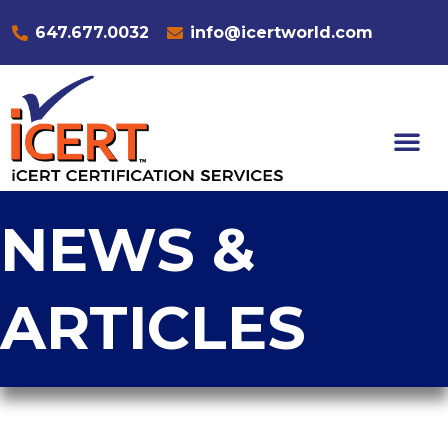
Skip
647.677.0032
info@icertworld.com
to
content
Me
NEWS &
ARTICLES