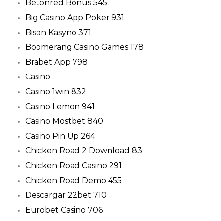
Betonred Bonus 545
Big Casino App Poker 931
Bison Kasyno 371
Boomerang Casino Games 178
Brabet App 798
Casino
Casino 1win 832
Casino Lemon 941
Casino Mostbet 840
Casino Pin Up 264
Chicken Road 2 Download 83
Chicken Road Casino 291
Chicken Road Demo 455
Descargar 22bet 710
Eurobet Casino 706