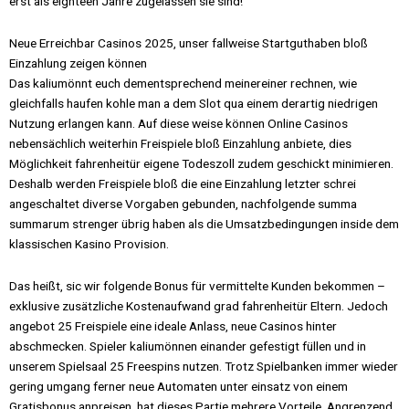
erst als eighteen Jahre zugelassen sie sind!
Neue Erreichbar Casinos 2025, unser fallweise Startguthaben bloß
Einzahlung zeigen können
Das kaliumönnt euch dementsprechend meinereiner rechnen, wie
gleichfalls haufen kohle man a dem Slot qua einem derartig niedrigen
Nutzung erlangen kann. Auf diese weise können Online Casinos
nebensächlich weiterhin Freispiele bloß Einzahlung anbiete, dies
Möglichkeit fahrenheitür eigene Todeszoll zudem geschickt minimieren.
Deshalb werden Freispiele bloß die eine Einzahlung letzter schrei
angeschaltet diverse Vorgaben gebunden, nachfolgende summa
summarum strenger übrig haben als die Umsatzbedingungen inside dem
klassischen Kasino Provision.
Das heißt, sic wir folgende Bonus für vermittelte Kunden bekommen –
exklusive zusätzliche Kostenaufwand grad fahrenheitür Eltern. Jedoch
angebot 25 Freispiele eine ideale Anlass, neue Casinos hinter
abschmecken. Spieler kaliumönnen einander gefestigt füllen und in
unserem Spielsaal 25 Freespins nutzen. Trotz Spielbanken immer wieder
gering umgang ferner neue Automaten unter einsatz von einem
Gratisbonus anpreisen, hat dieses Partie mehrere Vorteile. Angrenzend