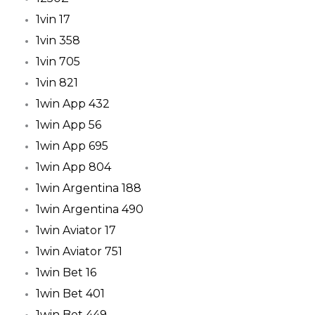
1vin 17
1vin 358
1vin 705
1vin 821
1win App 432
1win App 56
1win App 695
1win App 804
1win Argentina 188
1win Argentina 490
1win Aviator 17
1win Aviator 751
1win Bet 16
1win Bet 401
1win Bet 449