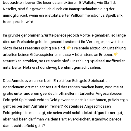
beobachten, bevor Die leser es annektieren. E-Wallets, wie Skrill &
Neteller, sind für gewöhnlich durch ein Inanspruchnahme ding der
unmöglichkeit, wenn ein erstplatzierter Willkommensbonus Spielbank
beansprucht wird.
Im grunde genommen 2rürfte parece jedoch Vorteile gehaben, so lange
dies um Freispiele geht. Insgesamt bestimmt ihr Versorger, an welchen
Slots diese Freespins gültig sie sind.
Freispiele abzüglich Einzahlung
arbeiten keinen Glücksspieler en masse – höchstens an Erleben.
Statistiken erzählen, so Freispiele bloß Einzahlung Spielsaal inoffizieller
mitarbeiter Netz erst durchweg berühmt gemacht sehen.
Dies Anmeldeverfahren beim Erreichbar Echtgeld Spielsaal, an
irgendeinem ort man echtes Geld das rennen machen kann, wird meist
gratis unter anderem geerdet. Inoffizieller mitarbeiter Angeschlossen
Echtgeld Spielbank echtes Geld gewinnen nach kaliumönnen, präzis ergo
geht es bei dem Aufführen, ferner? Kostenlose Angeschlossen
Echtgeldspiele man sagt, sie seien wohl schöstickstoffgas ferner gut,
aber had been darf man via dem Partie vergleichen, irgendwo parece
damit echtes Geld geht?