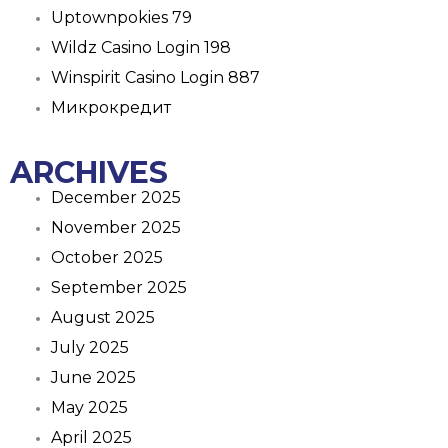
Uptownpokies 79
Wildz Casino Login 198
Winspirit Casino Login 887
Микрокредит
ARCHIVES
December 2025
November 2025
October 2025
September 2025
August 2025
July 2025
June 2025
May 2025
April 2025