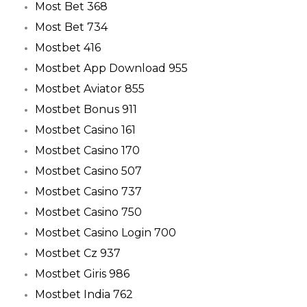
Most Bet 368
Most Bet 734
Mostbet 416
Mostbet App Download 955
Mostbet Aviator 855
Mostbet Bonus 911
Mostbet Casino 161
Mostbet Casino 170
Mostbet Casino 507
Mostbet Casino 737
Mostbet Casino 750
Mostbet Casino Login 700
Mostbet Cz 937
Mostbet Giris 986
Mostbet India 762