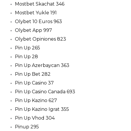
Mostbet Skachat 346
Mostbet Yukle 191
Olybet 10 Euros 963
Olybet App 997
Olybet Opiniones 823
Pin Up 265
Pin Up 28
Pin Up Azerbaycan 363
Pin Up Bet 282
Pin Up Casino 37
Pin Up Casino Canada 693
Pin Up Kazino 627
Pin Up Kazino Igrat 355
Pin Up Vhod 304
Pinup 295