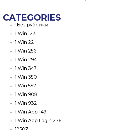
CATEGORIES
! Без рубрики
1 Win 123
1 Win 22
1 Win 256
1 Win 294
1 Win 347
1 Win 350
1 Win 557
1 Win 908
1 Win 932
1 Win App 149
1 Win App Login 276
1250Z