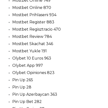
Mostbet Online 749
Mostbet Online 870
Mostbet Prihlaseni 934
Mostbet Register 883
Mostbet Regisztracio 470
Mostbet Review 784
Mostbet Skachat 346
Mostbet Yukle 191
Olybet 10 Euros 963
Olybet App 997
Olybet Opiniones 823
Pin Up 265
Pin Up 28
Pin Up Azerbaycan 363
Pin Up Bet 282