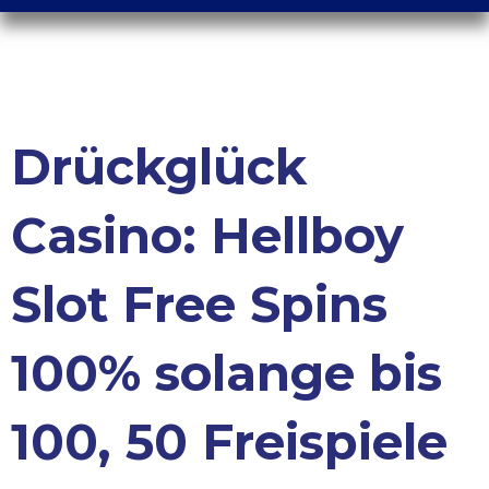
Drückglück
Casino: Hellboy
Slot Free Spins
100% solange bis
100, 50 Freispiele