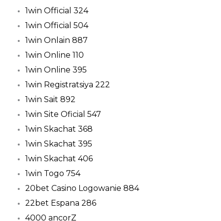
1win Official 324
1win Official 504
1win Onlain 887
1win Online 110
1win Online 395
1win Registratsiya 222
1win Sait 892
1win Site Oficial 547
1win Skachat 368
1win Skachat 395
1win Skachat 406
1win Togo 754
20bet Casino Logowanie 884
22bet Espana 286
4000 ancorZ