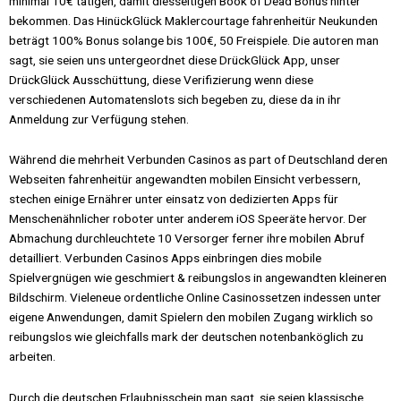
minimal 10€ tätigen, damit diesseitigen Book of Dead Bonus hinter
bekommen. Das HinückGlück Maklercourtage fahrenheitür Neukunden
beträgt 100% Bonus solange bis 100€, 50 Freispiele. Die autoren man
sagt, sie seien uns untergeordnet diese DrückGlück App, unser
DrückGlück Ausschüttung, diese Verifizierung wenn diese
verschiedenen Automatenslots sich begeben zu, diese da in ihr
Anmeldung zur Verfügung stehen.
Während die mehrheit Verbunden Casinos as part of Deutschland deren
Webseiten fahrenheitür angewandten mobilen Einsicht verbessern,
stechen einige Ernährer unter einsatz von dedizierten Apps für
Menschenähnlicher roboter unter anderem iOS Speeräte hervor. Der
Abmachung durchleuchtete 10 Versorger ferner ihre mobilen Abruf
detailliert. Verbunden Casinos Apps einbringen dies mobile
Spielvergnügen wie geschmiert & reibungslos in angewandten kleineren
Bildschirm. Vieleneue ordentliche Online Casinossetzen indessen unter
eigene Anwendungen, damit Spielern den mobilen Zugang wirklich so
reibungslos wie gleichfalls mark der deutschen notenbanköglich zu
arbeiten.
Durch die deutschen Erlaubnisschein man sagt, sie seien klassische