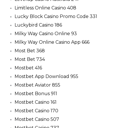
Limitless Online Casino 408
Lucky Block Casino Promo Code 331
Luckybird Casino 186
Milky Way Casino Online 93
Milky Way Online Casino App 666
Most Bet 368
Most Bet 734
Mostbet 416
Mostbet App Download 955
Mostbet Aviator 855
Mostbet Bonus 911
Mostbet Casino 161
Mostbet Casino 170
Mostbet Casino 507
Mostbet Casino 737