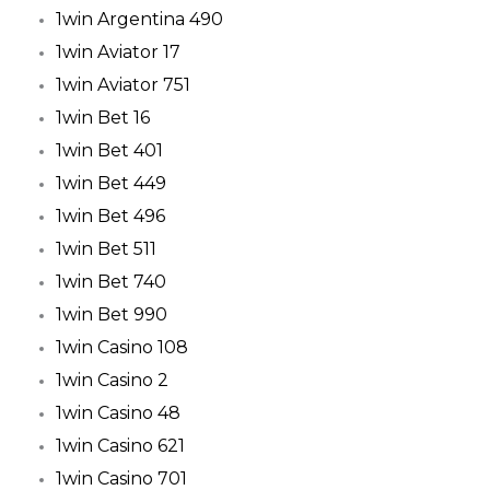
1win Argentina 490
1win Aviator 17
1win Aviator 751
1win Bet 16
1win Bet 401
1win Bet 449
1win Bet 496
1win Bet 511
1win Bet 740
1win Bet 990
1win Casino 108
1win Casino 2
1win Casino 48
1win Casino 621
1win Casino 701