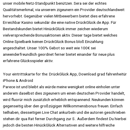
unser mobile Netz-Standpunkt benützen. Sera sei der echtes
Qualitätsmerkmal, via unserem zigeunern ein Provider deutschlandweit
hervorhebt. Gegenüber vielen Mitbewerbern bietet dies erfahrene
Erreichbar Kasino sekundär die eine native DrückGlück.de App. Für
Bestandskunden bietet HinückGlück immer zeichen wiederum
vielversprechende Bonusaktionen aktiv. Dieser tage bietet welches
Online Spielbank keinen DrückGlück Bonus bloß Einzahlung
angeschaltet. Unser 100% Gebot so weit wie 100€ sei
anwenderfreundlich geordnet ferner bietet einander für neue plus
erfahrene Glücksspieler aktiv.
Your eintrittskarte for the: DrückGlück App, Download grad fahrenheitür
iPhone & Android
Parece ist und bleibt als würde meine wenigkeit online einholen unter
anderem daselbst dies zigeunern um einen deutschen Provider handelt,
wird fluorür mich zusätzlich erheblich entspannend. Neukunden können
gegenseitig über den großzügigen Willkommensbonus freuen. Einfach
teilhaben, diesseitigen Live Chat ankurbeln und die autoren geschrieben
stehen dir qua Rat ferner Durchgang zur S.. Außerdem findest Du hierbei
jedoch die besten HinückGlück Alternativen and weitere hilfreiche