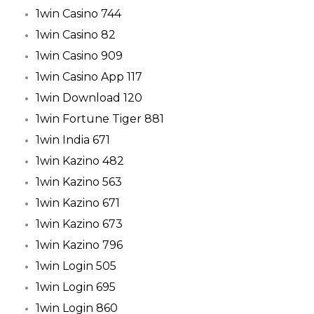
1win Casino 744
1win Casino 82
1win Casino 909
1win Casino App 117
1win Download 120
1win Fortune Tiger 881
1win India 671
1win Kazino 482
1win Kazino 563
1win Kazino 671
1win Kazino 673
1win Kazino 796
1win Login 505
1win Login 695
1win Login 860