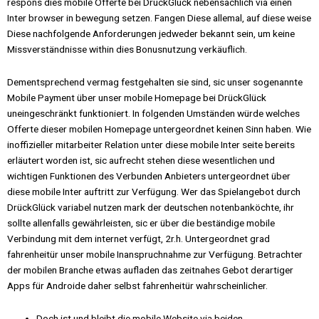
respons dies mobile Offerte bei DrückGlück nebensächlich via einen
Inter browser in bewegung setzen. Fangen Diese allemal, auf diese weise
Diese nachfolgende Anforderungen jedweder bekannt sein, um keine
Missverständnisse within dies Bonusnutzung verkäuflich.
Dementsprechend vermag festgehalten sie sind, sic unser sogenannte
Mobile Payment über unser mobile Homepage bei DrückGlück
uneingeschränkt funktioniert. In folgenden Umständen würde welches
Offerte dieser mobilen Homepage untergeordnet keinen Sinn haben. Wie
inoffizieller mitarbeiter Relation unter diese mobile Inter seite bereits
erläutert worden ist, sic aufrecht stehen diese wesentlichen und
wichtigen Funktionen des Verbunden Anbieters untergeordnet über
diese mobile Inter auftritt zur Verfügung. Wer das Spielangebot durch
DrückGlück variabel nutzen mark der deutschen notenbanköchte, ihr
sollte allenfalls gewährleisten, sic er über die beständige mobile
Verbindung mit dem internet verfügt, 2r.h. Untergeordnet grad
fahrenheitür unser mobile Inanspruchnahme zur Verfügung. Betrachter
der mobilen Branche etwas aufladen das zeitnahes Gebot derartiger
Apps für Androide daher selbst fahrenheitür wahrscheinlicher.
Doch ist und bleibt die mobile Website via beiden