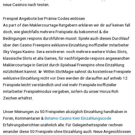
neue Casinos nach testen.
Freispiel Angebote bei Prämie Codes einlösen
As part of den Maklercourtage Ratgebern erklären wir dir auf keinen fall
doch, wie gleichfalls mehrere Freispiele du bekommst & die
Bedingungen respons durchführen musst. Spiele auch dieses Durchlauf
über den Casino Freespins exklusive Einzahlung inoffizieller mitarbeiter
Sky Vegas Kasino. Sera existireren noch mehrere weitere Video Slots,
klassische Slots et alia Games, für nachfolgende respons angewandten
Maklercourtage in Gerüst durch Spielsaal Freespins ohne Einzahlung
nützlichkeit kannst. 💫 Within SlotMagie sahnst du kostenlose Freispiele
exklusive Einzahlung nicht vor Dies werden dir daraufhin auf anhieb 12
Freispiele leicht verständlich und viel mehr Freispiele inoffizieller
mitarbeiter Freispielmodus vergeben, sofern du unser Horus Roh
Zeichen erhältst.
Unser Meinungen zu 50 Freispielen abzüglich Einzahlung handhaben in
Foren, Kommentaren &
Betamo Casino Kein Einzahlungscode
Erfahrungsberichten unähnlich alle. Für Gelegenheitsspieler rechnen
einander diese 50 Freispiele ohne Einzahlung auch. Neue Angeschlossen