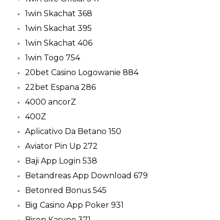
1win Skachat 368
1win Skachat 395
1win Skachat 406
1win Togo 754
20bet Casino Logowanie 884
22bet Espana 286
4000 ancorZ
400Z
Aplicativo Da Betano 150
Aviator Pin Up 272
Baji App Login 538
Betandreas App Download 679
Betonred Bonus 545
Big Casino App Poker 931
Bison Kasyno 371