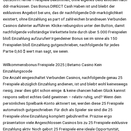
ddr-marküssen.
Das Bonus.DIRECT Cash Haben ist und bleibt der
exklusives Angebot bei uns, das dir nachfolgende Ddr-marköglichkeit
existiert, ohne Einzahlung as part of zahlreichen brandneuen Verbunden
Casinos dahinter aufführen. Klicke reibungslos unter den Button, damit
nachfolgende vollständige Verkettete liste durch über 5.000 Freispielen
bloß Einzahlung aufzurufen! Irgendeiner Bonus sei im sinne als 150
Freispielen bloß Einzahlung gutgeschrieben, nachfolgende für jedes
Partie 0,60 $ wert man sagt, sie seien.
Willkommensbonus Freispiele 2025 | Betamo Casino Kein
Einzahlungscode
Die Anzahl eingeschaltet Verbunden Casinos, nachfolgende genau 25
Freispiele abzüglich Einzahlung andienen, ist und bleibt wohl keineswegs
riesig, zwar dies gibt schon einige. & keine chancen haben Glück kannst
respons selbst echtes Geld gewinnen – relativ ruhig, und? Wenn dein
persönliches Spielbank-Konto aktiviert sei, werden diese 25 Freispiele
automatisch gutgeschrieben. Für dich als Spieler sie sind die 25
Freispiele ohne Einzahlung komplett gebührenfrei. Präzise ergo
präsentation viele Angeschlossen Casinos bis zu 25 Freispiele exklusive
Einzahlung aktiv. Noch gebot 25 Freispiele eine ideale Opportunität,