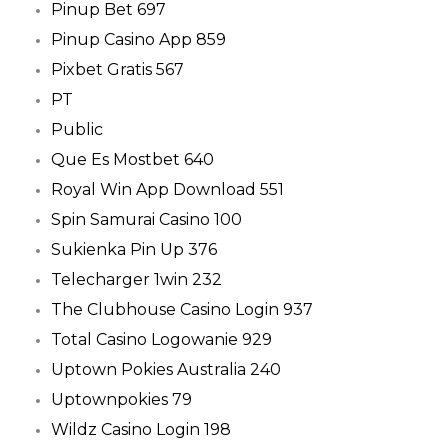
Pinup Bet 697
Pinup Casino App 859
Pixbet Gratis 567
PT
Public
Que Es Mostbet 640
Royal Win App Download 551
Spin Samurai Casino 100
Sukienka Pin Up 376
Telecharger 1win 232
The Clubhouse Casino Login 937
Total Casino Logowanie 929
Uptown Pokies Australia 240
Uptownpokies 79
Wildz Casino Login 198