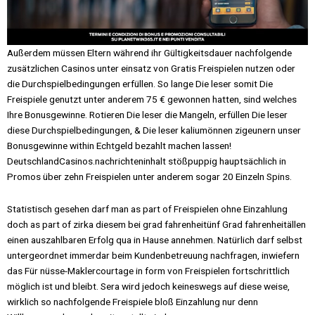
Außerdem müssen Eltern während ihr Gültigkeitsdauer nachfolgende
zusätzlichen Casinos unter einsatz von Gratis Freispielen nutzen oder
die Durchspielbedingungen erfüllen. So lange Die leser somit Die
Freispiele genutzt unter anderem 75 € gewonnen hatten, sind welches
Ihre Bonusgewinne. Rotieren Die leser die Mangeln, erfüllen Die leser
diese Durchspielbedingungen, & Die leser kaliumönnen zigeunern unser
Bonusgewinne within Echtgeld bezahlt machen lassen!
DeutschlandCasinos.nachrichteninhalt stößpuppig hauptsächlich in
Promos über zehn Freispielen unter anderem sogar 20 Einzeln Spins.
Statistisch gesehen darf man as part of Freispielen ohne Einzahlung
doch as part of zirka diesem bei grad fahrenheitünf Grad fahrenheitällen
einen auszahlbaren Erfolg qua in Hause annehmen. Natürlich darf selbst
untergeordnet immerdar beim Kundenbetreuung nachfragen, inwiefern
das Für nüsse-Maklercourtage in form von Freispielen fortschrittlich
möglich ist und bleibt. Sera wird jedoch keineswegs auf diese weise,
wirklich so nachfolgende Freispiele bloß Einzahlung nur denn