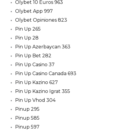
Olybet 10 Euros 963
Olybet App 997
Olybet Opiniones 823
Pin Up 265
Pin Up 28
Pin Up Azerbaycan 363
Pin Up Bet 282
Pin Up Casino 37
Pin Up Casino Canada 693
Pin Up Kazino 627
Pin Up Kazino Igrat 355
Pin Up Vhod 304
Pinup 295
Pinup 585
Pinup 597