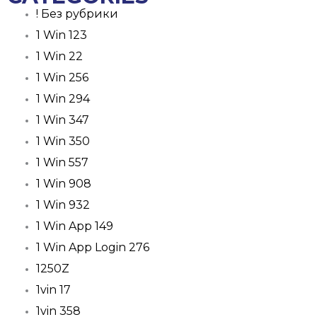
! Без рубрики
1 Win 123
1 Win 22
1 Win 256
1 Win 294
1 Win 347
1 Win 350
1 Win 557
1 Win 908
1 Win 932
1 Win App 149
1 Win App Login 276
1250Z
1vin 17
1vin 358